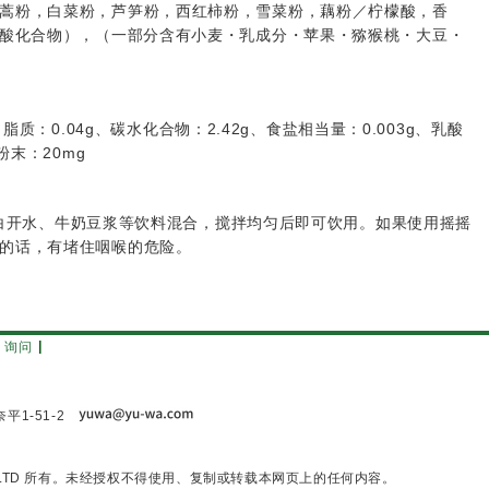
蒿粉，白菜粉，芦笋粉，西红柿粉，雪菜粉，藕粉／柠檬酸，香
氨酸化合物），（一部分含有小麦・乳成分・苹果・猕猴桃・大豆・
g、脂质：0.04g、碳水化合物：2.42g、食盐相当量：0.003g、乳酸
粉末：20mg
左右的白开水、牛奶豆浆等饮料混合，搅拌均匀后即可饮用。如果使用摇摇
的话，有堵住咽喉的危险。
询问
平1-51-2
, LTD 所有。未经授权不得使用、复制或转载本网页上的任何内容。