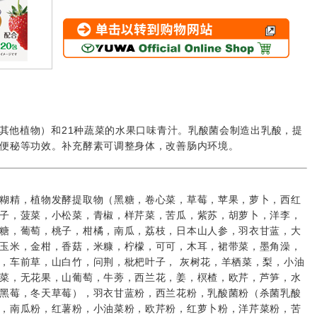
单击以转到购物网站
含其他植物）和21种蔬菜的水果口味青汁。乳酸菌会制造出乳酸，提
便秘等功效。补充酵素可调整身体，改善肠内环境。
糊精，植物发酵提取物（黑糖，卷心菜，草莓，苹果，萝卜，西红
子，菠菜，小松菜，青椒，样芹菜，苦瓜，紫苏，胡萝卜，洋李，
糖，葡萄，桃子，柑橘，南瓜，荔枝，日本山人参，羽衣甘蓝，大
玉米，金柑，香菇，米糠，柠檬，可可，木耳，裙带菜，墨角澡，
，车前草，山白竹，问荆，枇杷叶子， 灰树花，羊栖菜，梨，小油
菜，无花果，山葡萄，牛蒡，西兰花，姜，榠楂，欧芹，芦笋，水
黑莓，冬天草莓），羽衣甘蓝粉，西兰花粉，乳酸菌粉（杀菌乳酸
，南瓜粉，红薯粉，小油菜粉，欧芹粉，红萝卜粉，洋芹菜粉，苦