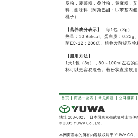
瓜粉，菠菜粉，桑叶粉，黄麻粉，艾
料，甜味料（阿斯巴甜・L-苯基丙
桃子）
【营养成分表示】
每1包（3g）
热量：10.95kcal、蛋白质：0.23
菌EC-12：200亿、植物发酵提取物
【服用方法】
1天1包（3g），80～100ml
杯可以更容易混合。若粉状直接饮用
首页
商品一览表
常见问题
公司概要
地址 208-0023 日本国東京都武蔵村山市伊奈
© 2005 YUWA Co., Ltd.
本网页发布的所有内容版权属于 YUWA CO.