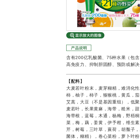
含有200亿乳酸菌、75种水果（包
高免疫力、抑制胆固醇、预防或解决
【配料】
大麦若叶粉末，麦芽糊精，难消化性
柿，柚子，柿子，猕猴桃，黄瓜，茄
艾蒿，大豆（不是基因重组），低聚
麦若叶，长果黄麻，海带，糙米，甜
海带根，蓝莓，木通，杨梅，野梧桐
菜，梅，藕，姜黄，伊予柑，维生素
芹，树莓，三叶草，蘘荷，胡颓子，
菌体，糊精），卷心菜粉，萝卜叶粉