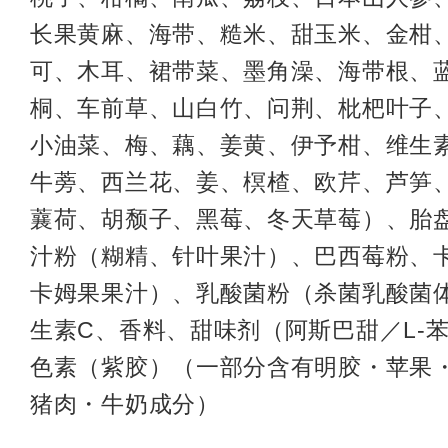
长果黄麻、海带、糙米、甜玉米、金柑
可、木耳、裙带菜、墨角澡、海带根、
桐、车前草、山白竹、问荆、枇杷叶子
小油菜、梅、藕、姜黄、伊予柑、维生
牛蒡、西兰花、姜、榠楂、欧芹、芦笋
蘘荷、胡颓子、黑莓、冬天草莓）、胎
汁粉（糊精、针叶果汁）、巴西莓粉、
卡姆果果汁）、乳酸菌粉（杀菌乳酸菌
生素C、香料、甜味剂（阿斯巴甜／L-
色素（紫胶）（一部分含有明胶・苹果
猪肉・牛奶成分）