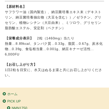
【原材料名】
サフラワー油（国内製造）、納豆菌培養エキス末（デキスト
リン、納豆菌培養抽出物（大豆を含む））／ゼラチン、グリ
セリン、植物レシチン（大豆由来）、ミツロウ、グリセリン
脂肪酸エステル、安定剤（ペクチン）
【栄養成分表示】
2粒（1460mg）当たり
熱量…8.89kcal、タンパク質…0.33g、脂質…0.67g、炭水化
物…0.39g、食塩相当量…0.001g、納豆キナーゼ活性…
6,000FU
【お召し上がり方】
1日2粒を目安に、水又はぬるま湯と共にお召し上がりくださ
い。
ホーム
PICK UP
NMN1750