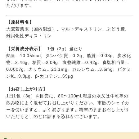
ただけます。
【原材料名】
大麦若葉末（国内製造）、マルトデキストリン、ぶどう糖、
難消化性デキストリン
【栄養成分表示】
1包（3g）当たり
熱量…10.05kcal、タンパク質…0.2g、脂質…0.03g、炭水化
物…2.46g、糖質…2.04g、食物繊維…0.42g、食塩相当量…
0.0007g、カリウム…23.1mg、カルシウム…3.6mg、ビタミ
ンK…9.3µg、β-カロテン…69µg
【お召し上がり方】
1日1包（3g）を目安に、80〜100mL程度の水又は牛乳等の
飲み物によく混ぜてお召し上がりください。市販のシェイカ
ーを使いますと、よく混ざります。粉末のままお召し上がり
いただくと、のどに詰まる恐れがございます。